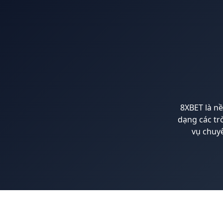
8XBET là nề
dạng các tr
vụ chuy