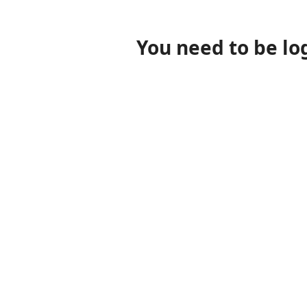
You need to be lo